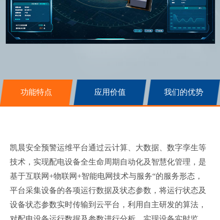
功能特点
应用价值
我们的优势
凯晨安全预警运维平台通过云计算、大数据、数字孪生等
技术，实现配电设备全生命周期自动化及智慧化管理，是
基于互联网+物联网+智能电网技术与服务“的服务形态，
平台采集设备的各项运行数据及状态参数，将运行状态及
设备状态参数实时传输到云平台，利用自主研发的算法，
对配电设备运行数据及参数进行分析，实现设备实时监