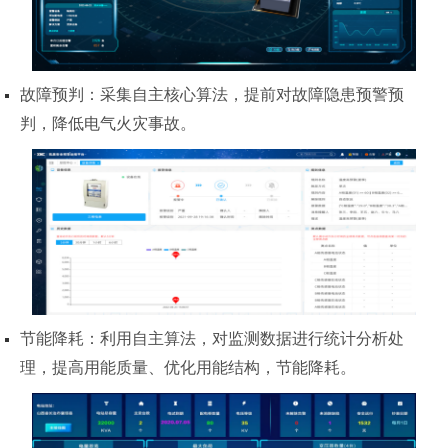
故障预判：采集自主核心算法，提前对故障隐患预警预
判，降低电气火灾事故。
节能降耗：利用自主算法，对监测数据进行统计分析处
理，提高用能质量、优化用能结构，节能降耗。