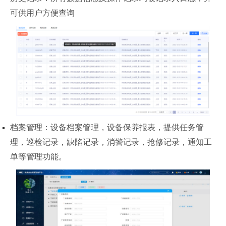
可供用户方便查询
档案管理：设备档案管理，设备保养报表，提供任务管
理，巡检记录，缺陷记录，消警记录，抢修记录，通知工
单等管理功能。