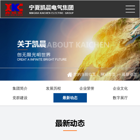
您的当前位置：
网站首页
>>
最新动态
集团简介
发展历程
企业荣誉
企业文化
党群建设
最新动态
数字展厅