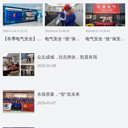
2020-11-14 11:22:22
2020-03-16 15:46:33
2020-03-12 23:18:44
【冬季电气安全】“5G+电力远程预警诊断运营平台”
电气安全 “疫”保安全----走进新百、大北农
电气安全 “疫”保安全----走进5G通信
众志成城，抗击肺炎，凯晨有我
2020-03-08
永保质量，“智”造未来
2020-03-07